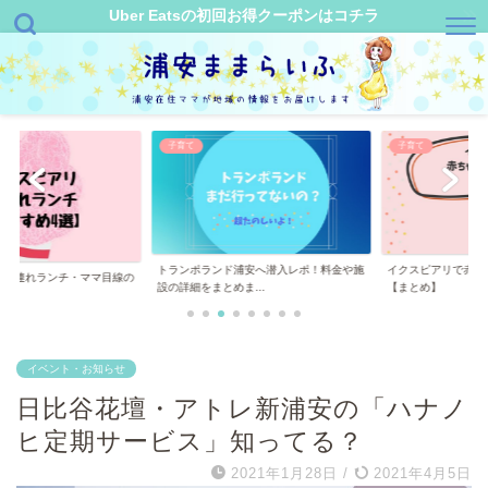
Uber Eatsの初回お得クーポンはコチラ
子育て
子育て
トランポランド浦安へ潜入レポ！料金や施
イクスピアリで赤ちゃ
連れランチ・ママ目線の
設の詳細をまとめま...
【まとめ】
イベント・お知らせ
日比谷花壇・アトレ新浦安の「ハナノ
ヒ定期サービス」知ってる？
2021年1月28日
/
2021年4月5日