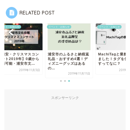
RELATED POST
ント・お知らせ
イベント・お知らせ
イベント・お知らせ
浦安・クリスマスコン
浦安市のふるさと納税返
MachiTagと業務提
ート2019年】0歳から
礼品・おすすめ4選！デ
ました！タグを使い
可能・浦安市文...
ィズニーグッズはある
すってなに？
の...
2019年11月3日
2019年1
2019年11月11日
スポンサーリンク