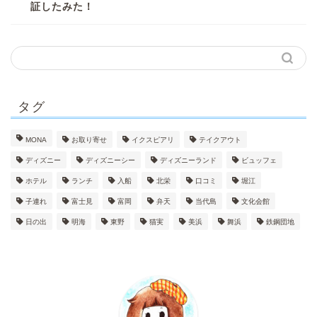
証したみた！
タグ
MONA
お取り寄せ
イクスピアリ
テイクアウト
ディズニー
ディズニーシー
ディズニーランド
ビュッフェ
ホテル
ランチ
入船
北栄
口コミ
堀江
子連れ
富士見
富岡
弁天
当代島
文化会館
日の出
明海
東野
猫実
美浜
舞浜
鉄鋼団地