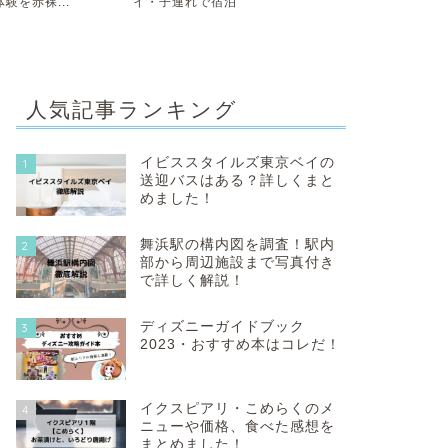
験を赤裸...
イ・子連れで宿泊
み）」VS「一
人気記事ランキング
イビススタイルズ東京ベイの
1
送迎バスはある？詳しくまと
めました！
舞浜駅の構内図を調査！駅内
2
部から周辺施設まで写真付き
で詳しく解説！
ディズニーガイドブック
3
2023・おすすめ本はコレだ！
イクスピアリ・こめらくのメ
4
ニューや価格、食べた感想を
まとめました！