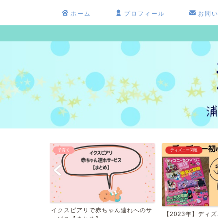
ホーム
プロフィール
お問
子育て
ディズニー関連
へ潜入レポ！料
イクスピアリで赤ちゃん連れへのサ
【2023年】ディ