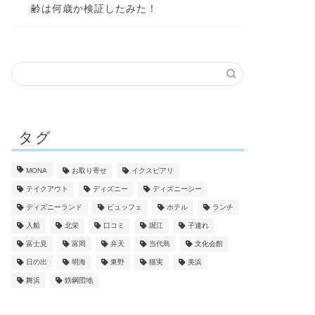
齢は何歳か検証したみた！
タグ
MONA
お取り寄せ
イクスピアリ
テイクアウト
ディズニー
ディズニーシー
ディズニーランド
ビュッフェ
ホテル
ランチ
入船
北栄
口コミ
堀江
子連れ
富士見
富岡
弁天
当代島
文化会館
日の出
明海
東野
猫実
美浜
舞浜
鉄鋼団地