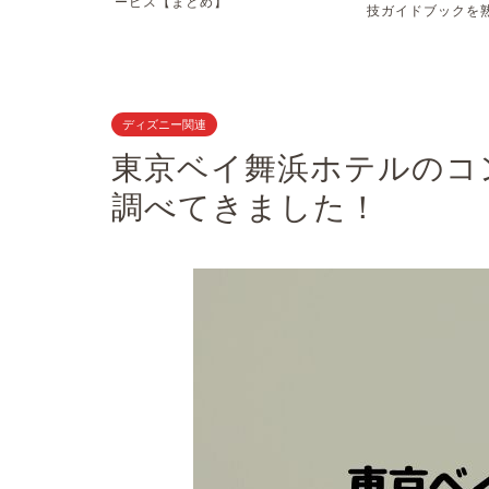
ま...
ービス【まとめ】
技ガイドブックを熟読
ディズニー関連
東京ベイ舞浜ホテルのコ
調べてきました！