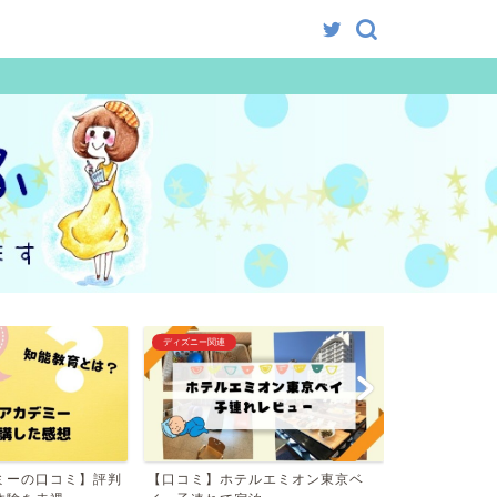
ディズニー関連
グルメ
ミーの口コミ】評判
【口コミ】ホテルエミオン東京ベ
浦安・高級食