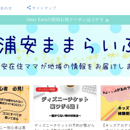
い合わせ
サイトマップ
Uber Eatsの初回お得クーポンはコチラ
ディズニー関連
子育て
ディズニーチケットの予約が繋がら
【キッズアカデ
ズニー初心者は裏